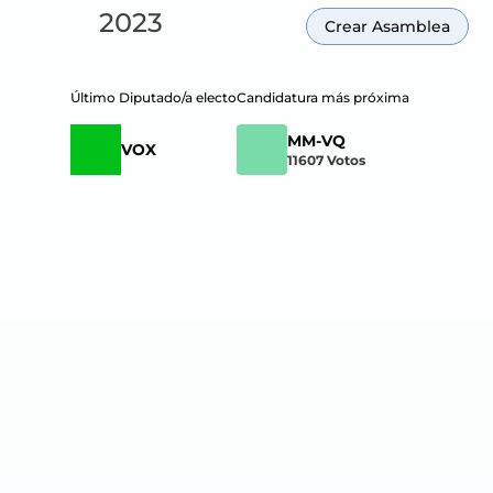
2023
Crear Asamblea
Último Diputado/a electo
Candidatura más próxima
MM-VQ
VOX
11607
Votos