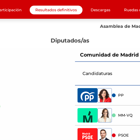
rticipación
Resultados definitivos
Descargas
Ruedas 
Asamblea de Mad
Diputados/as
Comunidad de Madrid
Candidaturas
PP
MM-VQ
PSOE