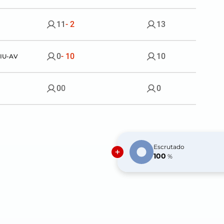
11
- 2
13
0
- 10
10
IU-AV
0
0
0
0
0
0
Escrutado
0
0
0
100
%
0
--
0
0
0
0