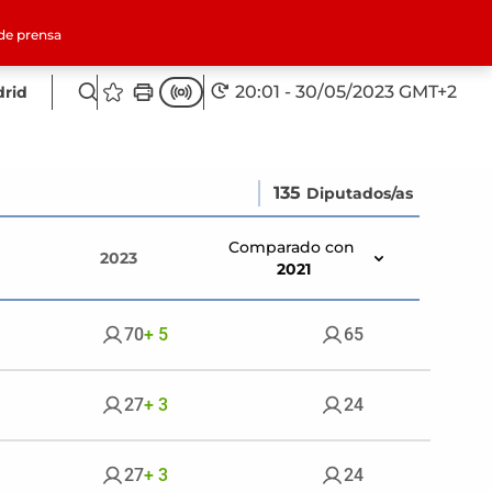
de prensa
20:01 - 30/05/2023 GMT+2
rid
135
Diputados/as
Comparado con
2023
2021
70
+ 5
65
27
+ 3
24
27
+ 3
24