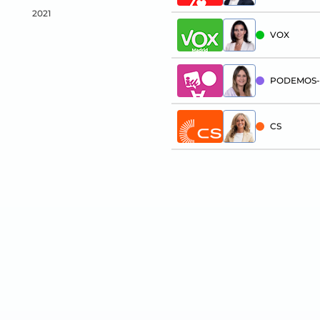
2021
VOX
PODEMOS-
CS
PACMA
PUM+J
PFE
PCTE